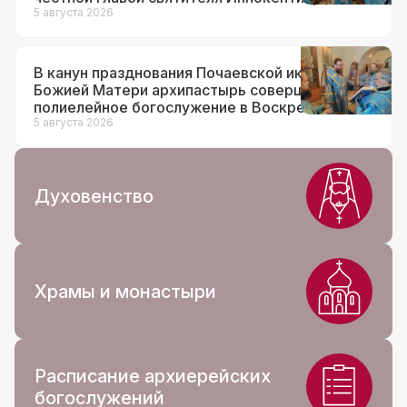
митрополита Московского
5 августа 2026
Контакты
В канун празднования Почаевской иконы
Божией Матери архипастырь совершил
полиелейное богослужение в Воскресенском
кафедральном соборе в Нерчинске
5 августа 2026
Духовенство
Храмы и монастыри
Расписание архиерейских
богослужений