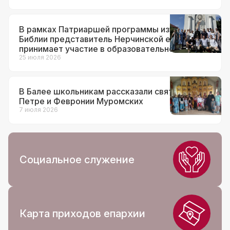
В рамках Патриаршей программы изучения
Библии представитель Нерчинской епархии
принимает участие в образовательном
семинаре «Святогорье-2026»
25 июля 2026
В Балее школьникам рассказали святых
Петре и Февронии Муромских
7 июля 2026
Социальное служение
Карта приходов епархии