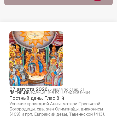
07 августа 2026
25 июля по стар. ст.
пятница
Седмица 10-я по Пятидесятнице
Постный день. Глас 8-й
Успение праведной Анны, матери Пресвятой
Богородицы. свв. жен Олимпиа́ды, диаконисы
(409) и прп. Евпракси́и девы, Тавеннской (413).