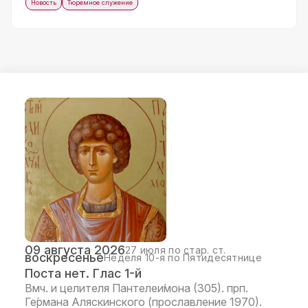
Новость
Тюремное служение
Контакты
09 августа 2026
27 июля по стар. ст.
воскресенье
Неделя 10-я по Пятидесятнице
Поста нет. Глас 1-й
Вмч. и целителя Пантелеи́мона (305). прп.
Ге́рмана Аляскинского (прославление 1970).