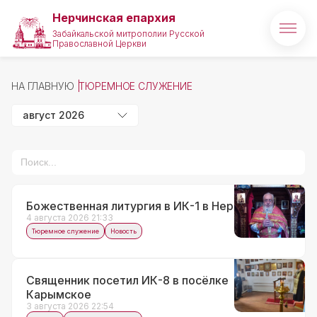
Нерчинская епархия
Забайкальской митрополии Русской
Православной Церкви
Главная
НА ГЛАВНУЮ
ТЮРЕМНОЕ СЛУЖЕНИЕ
О епархии
август 2026
Архипастырь
Новости
Медиа
Божественная литургия в ИК-1 в Нерчинске
4 августа 2026 21:33
Проекты
Тюремное служение
Новость
Святые и святыни
Священник посетил ИК-8 в посёлке
Карымское
Полезные ссылки
3 августа 2026 22:54