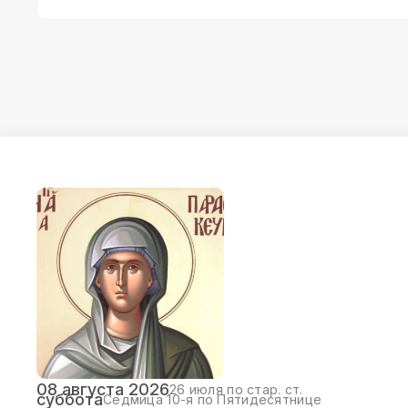
08 августа 2026
26 июля по стар. ст.
суббота
Седмица 10-я по Пятидесятнице