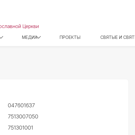
ославной Церкви
МЕДИА
ПРОЕКТЫ
СВЯТЫЕ И СВЯ
047601637
7513007050
751301001