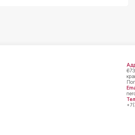
Адр
673
кра
Пог
Ema
ner
Тел
+7(