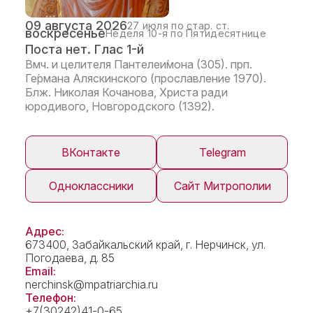
09 августа 2026
27 июля по стар. ст.
воскресенье
Неделя 10-я по Пятидесятнице
Поста нет. Глас 1-й
Вмч. и целителя Пантелеи́мона (305). прп.
Ге́рмана Аляскинского (прославление 1970).
Блж. Николая Кочанова, Христа ради
юродивого, Новгородского (1392).
ВКонтакте
Telegram
Одноклассники
Сайт Митрополии
Адрес:
673400, Забайкальский край, г. Нерчинск, ул.
Погодаева, д. 85
Email:
nerchinsk@mpatriarchia.ru
Телефон:
+7(30242)41-0-65