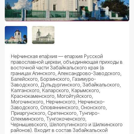
Контакты
Не́рчинская епа́рхия — епархия Русской
православной церкви, объединяющая приходы в
восточной части Забайкальского края (в
границах Агинского, Александрово-Заводского,
Балейского, Борзинского, Газимуро-
Заводского, Дульдургинского, Забайкальского,
Калганского, Каларского, Карымского,
Краснокаменского, Могойтуйского,
Могочинского, Нерчинского, Нерчинско-
Заводского, Оловяннинского, Ононского,
Приаргунского, Сретенского, Тунгиро-
Олекминского, Тунгокоченского,
Чернышевского, Шелопугинского и Шилкинского
районов). Входит в состав Забайкальской