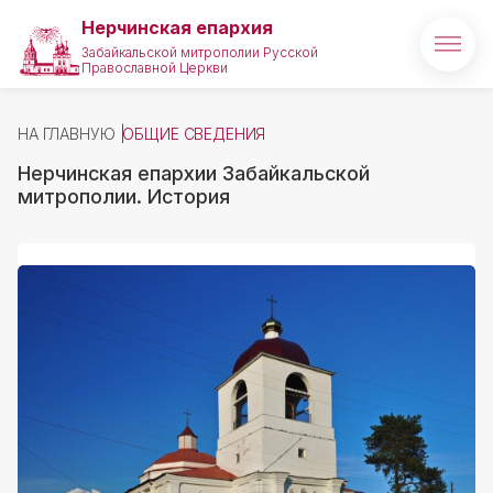
Нерчинская епархия
Забайкальской митрополии Русской
Православной Церкви
Главная
НА ГЛАВНУЮ
ОБЩИЕ СВЕДЕНИЯ
О епархии
Нерчинская епархии Забайкальской
Архипастырь
митрополии. История
Новости
Медиа
Проекты
Святые и святыни
Полезные ссылки