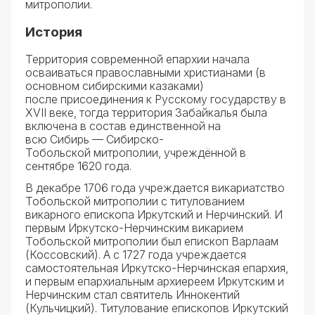
митрополии.
История
Территория современной епархии начала
осваиваться православными христианами (в
основном сибирскими казаками)
после присоединения к Русскому государству в
XVII веке, тогда территория Забайкалья была
включена в состав единственной на
всю Сибирь — Сибирско-
Тобольской митрополии, учреждённой в
сентябре 1620 года.
В декабре 1706 года учреждается викариатство
Тобольской митрополии с титулованием
викарного епископа Иркутский и Нерчинский. И
первым Иркутско-Нерчинским викарием
Тобольской митрополии был епископ Варлаам
(Коссовский). А с 1727 года учреждается
самостоятельная Иркутско-Нерчинская епархия,
и первым епархиальным архиереем Иркутским и
Нерчинским стал святитель Иннокентий
(Кульчицкий). Титулование епископов Иркутский