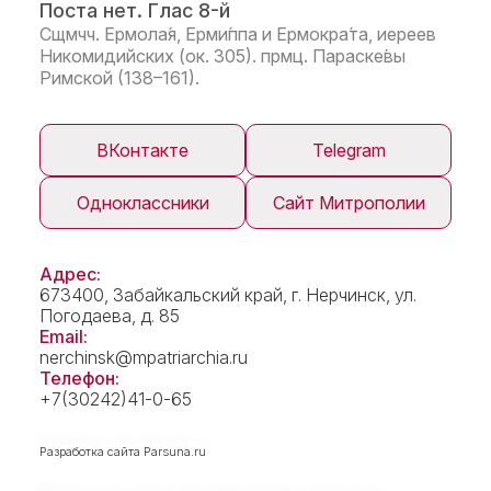
Поста нет. Глас 8-й
Сщмчч. Ермола́я, Ерми́ппа и Ермокра́та, иереев
Никомидийских (ок. 305). прмц. Параске́вы
Римской (138–161).
ВКонтакте
Telegram
Одноклассники
Сайт Митрополии
Адрес:
673400, Забайкальский край, г. Нерчинск, ул.
Погодаева, д. 85
Email:
nerchinsk@mpatriarchia.ru
Телефон:
+7(30242)41-0-65
Разработка сайта
Parsuna.ru