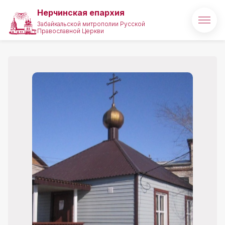
Нерчинская епархия
Забайкальской митрополии Русской
Православной Церкви
Главная
О епархии
Архипастырь
Новости
Медиа
Проекты
Святые и святыни
Полезные ссылки