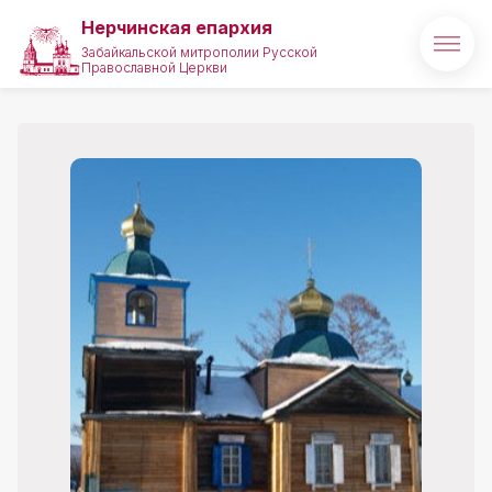
Нерчинская епархия
Забайкальской митрополии Русской
Православной Церкви
Главная
О епархии
Архипастырь
Новости
Медиа
Проекты
Святые и святыни
Полезные ссылки