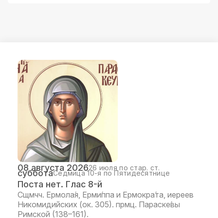
08 августа 2026
26 июля по стар. ст.
суббота
Седмица 10-я по Пятидесятнице
Поста нет. Глас 8-й
Сщмчч. Ермола́я, Ерми́ппа и Ермокра́та, иереев
Никомидийских (ок. 305). прмц. Параске́вы
Римской (138–161).