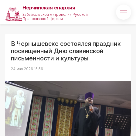
Нерчинская епархия
Забайкальской митрополии Русской
Православной Церкви
Главная
О епархии
В Чернышевске состоялся праздник
посвященный Дню славянской
Архипастырь
письменности и культуры
Новости
24 мая 2026 15:56
Медиа
Проекты
Святые и святыни
Полезные ссылки