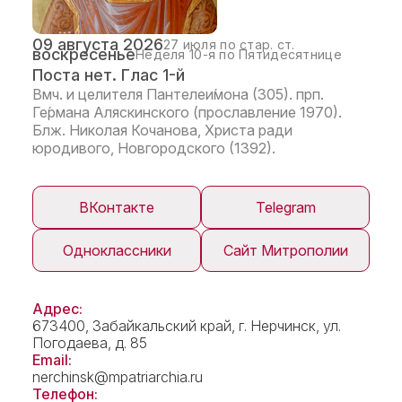
09 августа 2026
27 июля по стар. ст.
воскресенье
Неделя 10-я по Пятидесятнице
Поста нет. Глас 1-й
Вмч. и целителя Пантелеи́мона (305). прп.
Ге́рмана Аляскинского (прославление 1970).
Блж. Николая Кочанова, Христа ради
юродивого, Новгородского (1392).
ВКонтакте
Telegram
Одноклассники
Сайт Митрополии
Адрес:
673400, Забайкальский край, г. Нерчинск, ул.
Погодаева, д. 85
Email:
nerchinsk@mpatriarchia.ru
Телефон: