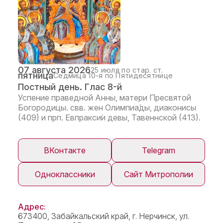
07 августа 2026
25 июля по стар. ст.
пятница
Седмица 10-я по Пятидесятнице
Постный день. Глас 8-й
Успение праведной Анны, матери Пресвятой
Богородицы. свв. жен Олимпиа́ды, диаконисы
(409) и прп. Евпракси́и девы, Тавеннской (413).
ВКонтакте
Telegram
Одноклассники
Сайт Митрополии
Адрес:
673400, Забайкальский край, г. Нерчинск, ул.