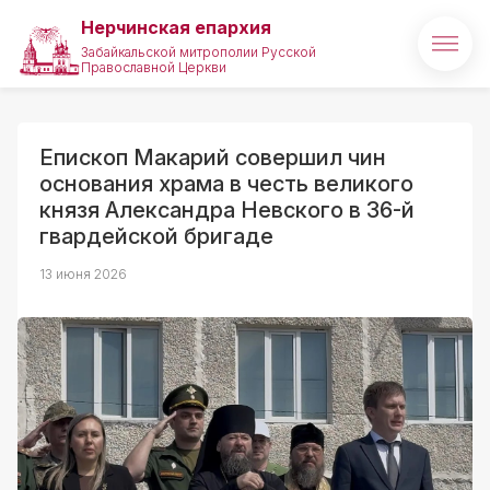
Нерчинская епархия
Забайкальской митрополии Русской
Православной Церкви
Главная
О епархии
Епископ Макарий совершил чин
основания храма в честь великого
Архипастырь
князя Александра Невского в 36-й
гвардейской бригаде
Новости
13 июня 2026
Медиа
Проекты
Святые и святыни
Полезные ссылки