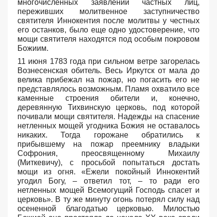
многочисленных заявлений частных лиц,
переживших молитвенное заступничество
святителя Иннокентия после молитвы у честных
его останков, было еще одно удостоверение, что
мощи святителя находятся под особым покровом
Божиим.
11 июня 1783 года при сильном ветре загорелась
Вознесенская обитель. Весь Иркутск от мала до
велика прибежал на пожар, но погасить его не
представлялось возможным. Пламя охватило все
каменные строения обители и, конечно,
деревянную Тихвинскую церковь, под которой
почивали мощи святителя. Надежды на спасение
нетленных мощей угодника Божия не оставалось
никаких. Тогда горожане обратились к
прибывшему на пожар преемнику владыки
Софрония, преосвященному Михаилу
(Миткевичу), с просьбой попытаться достать
мощи из огня. «Ежели покойный Иннокентий
угодил Богу, – ответил тот, – то ради его
нетленных мощей Всемогущий Господь спасет и
церковь». В ту же минуту огонь потерял силу над
осененной благодатью церковью. Милостью