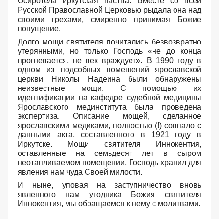
Осиротела иркутская паства. Вместе со всей
Русской Православной Церковью рыдала она над
своими грехами, смиренно принимая Божие
попущение.
Долго мощи святителя почитались безвозвратно
утерянными, но только Господь «не до конца
прогневается, не век враждует». В 1990 году в
одном из подсобных помещений ярославской
церкви Николы Надеина были обнаружены
неизвестные мощи. С помощью их
идентификации на кафедре судебной медицины
Ярославского мединститута была проведена
экспертиза. Описание мощей, сделанное
ярославскими медиками, полностью (!) совпало с
данными акта, составленного в 1921 году в
Иркутске. Мощи святителя Иннокентия,
оставленные на семьдесят лет в сыром
неотапливаемом помещении, Господь хранил для
явления нам чуда Своей милости.
И ныне, уповая на заступничество вновь
явленного нам угодника Божия святителя
Иннокентия, мы обращаемся к нему с молитвами.