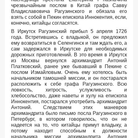
чрезвычайным послом в Китай графа Савву
Владиславовича Рагузинского и обязала его
взять с собой в Пекин епископа Иннокентия, если,
конечно, китайцы согласятся.
В Иркутск Рагузинский прибыл 5 апреля 1726
года. Встретившись с владыкой, он предложил
ему возвратиться в Селенгинск и там ждать его, а
сам задержался в Иркутске для необходимых
дорожных приготовлений. В это время в Иркутск
из Москвы вернулся архимандрит Антоний
Платковский, ранее уже бывавший в Пекине с
послом Измайловым. Очень ему хотелось быть
начальником тамошней миссии, и он постарался
расположить к себе графа Рагузинского. Всю
ловкость, хитрость, услужливость и
хлебосольство, даже наветы и хулу на епископа
Иннокентия, постарался употребить архимандрит
Антоний. Следствием этих маневров
архимандрита было письмо посла Рагузинского в
Петербург, в котором говорилось, что он не
надеется на то, что китайцы примут владыку, а
потому находит способным к должности
начальника миссии архимандрита Антония