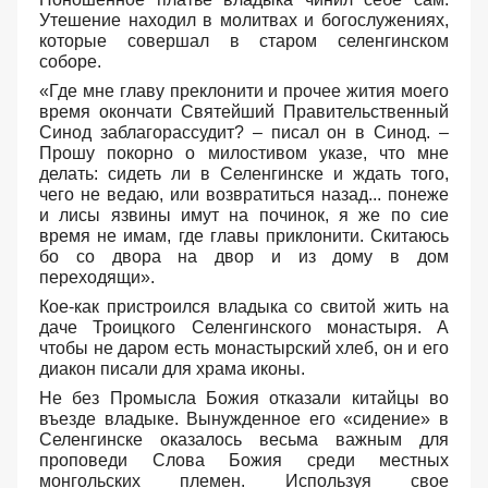
Утешение находил в молитвах и богослужениях,
которые совершал в старом селенгинском
соборе.
«Где мне главу преклонити и прочее жития моего
время окончати Святейший Правительственный
Синод заблагорассудит? – писал он в Синод. –
Прошу покорно о милостивом указе, что мне
делать: сидеть ли в Селенгинске и ждать того,
чего не ведаю, или возвратиться назад... понеже
и лисы язвины имут на починок, я же по сие
время не имам, где главы приклонити. Скитаюсь
бо со двора на двор и из дому в дом
переходящи».
Кое-как пристроился владыка со свитой жить на
даче Троицкого Селенгинского монастыря. А
чтобы не даром есть монастырский хлеб, он и его
диакон писали для храма иконы.
Не без Промысла Божия отказали китайцы во
въезде владыке. Вынужденное его «сидение» в
Селенгинске оказалось весьма важным для
проповеди Слова Божия среди местных
монгольских племен. Используя свое