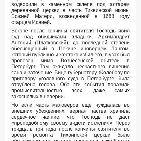
водворили в каменном склепе под алтарем
деревянной церкви в честь Тихвинской иконы
Божией Матери, возведенной в 1688 году
старцем Исаией.
Вскоре после кончины святителя Господь явил
суд над обидчиками владыки. Архимандрит
Антоний (Платковский), до последней степени
обесчещенный в Пекине иноверцем Лангом,
который публично и жестоко избил его, в узах был
провезен мимо Вознесенской обители в
Петербург. Там ожидало несчастного лишение
сана и заточение. Вице-губернатору Жолобову по
приговору уголовного суда в Петербурге была
отрублена голова. Оба эти события поразили
промыслительностью всех, даже самых
закоснелых в неверии.
Но если часть маловеров еще нуждалась во
внешних убеждениях, верная паства хранила
сердечное чаяние, что Господь не даст
«преподобному своему видети истления». Через
тридцать три года после кончины святителя во
время ремонта Тихвинской церкви было
обнаружено, что тело его, одеяние и даже бархат