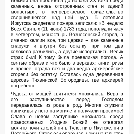
Божией она простояла до начала XX века среди
каменных, вновь отстроенных стен и зданий
монастыря, в непререкаемое свидетельство
свершившегося над ней чуда. В летописи
Иркутска свидетели пожара записали: «В неделю
Всех Святых (11 июня) 1783 года, пополудни часу
в четвертом, монастырь Вознесенский сгорел, а
именно келлии все, три церкви – две каменные
снаружи и внутри без остатку; при том два
колокола разбились, а другие испортились. Велик
страх был! К тому была превеликая погода. А
святые образа и что было в церквах: книги, ризы
и прочее, ограда вся и два кедра архиерейские
сгорели без остатку. Осталась одна деревянная
церковь Тихвинской Богородицы, где архиерей
погребен».
Чудеса от мощей святителя множились. Вера в
его заступничество перед Господом
передавалась из рода в род. Многие служили
панихиды у него на могиле и получали просимое!
Слава о новом заступнике множилась среди
православных. Угодник Божий не отвергал
молитв почитателей ни в Туле, ни в Якутске, ни в
Петербурге. Отовсюду епархиальному начальству