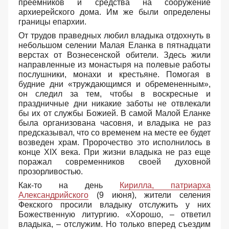
преемников и средства на сооружение
архиерейского дома. Им же были определены
границы епархии.
От трудов праведных любил владыка отдохнуть в
небольшом селении Малая Еланка в пятнадцати
верстах от Вознесенской обители. Здесь жили
направленные из монастыря на полевые работы
послушники, монахи и крестьяне. Помогая в
будние дни «труждающимся и обремененным»,
он следил за тем, чтобы в воскресные и
праздничные дни никакие заботы не отвлекали
бы их от службы Божией. В самой Малой Еланке
была организована часовня, и владыка не раз
предсказывал, что со временем на месте ее будет
возведен храм. Пророчество это исполнилось в
конце XIX века. При жизни владыка не раз еще
поражал современников своей духовной
прозорливостью.
Как-то на день
Кирилла, патриарха
Александрийского
(9 июня), жители селения
Фекского просили владыку отслужить у них
Божественную литургию. «Хорошо, – ответил
владыка, – отслужим. Но только вперед съездим