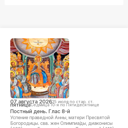
07 августа 2026
25 июля по стар. ст.
пятница
Седмица 10-я по Пятидесятнице
Постный день. Глас 8-й
Успение праведной Анны, матери Пресвятой
Богородицы. свв. жен Олимпиа́ды, диаконисы