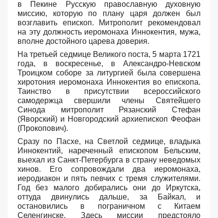
в Пекине Русскую православную духовную
миссию, которую по плану царя должен был
возглавить епископ. Митрополит рекомендовал
на эту должность иеромонаха Иннокентия, мужа,
вполне достойного царева доверия.
На третьей седмице Великого поста, 5 марта 1721
года, в воскресенье, в Александро-Невском
Троицком соборе за литургией была совершена
хиротония иеромонаха Иннокентия во епископа.
Таинство в присутствии всероссийского
самодержца свершили члены Святейшего
Синода митрополит Рязанский Стефан
(Яворский) и Новгородский архиепископ Феофан
(Прокопович).
Сразу по Пасхе, на Светлой седмице, владыка
Иннокентий, нареченный епископом Бельским,
выехал из Санкт-Петербурга в страну неведомых
хинов. Его сопровождали два иеромонаха,
иеродиакон и пять певчих с тремя служителями.
Год без малого добирались они до Иркутска,
оттуда двинулись дальше, за Байкал, и
остановились в пограничном с Китаем
Селенгинске. Здесь миссии предстояло