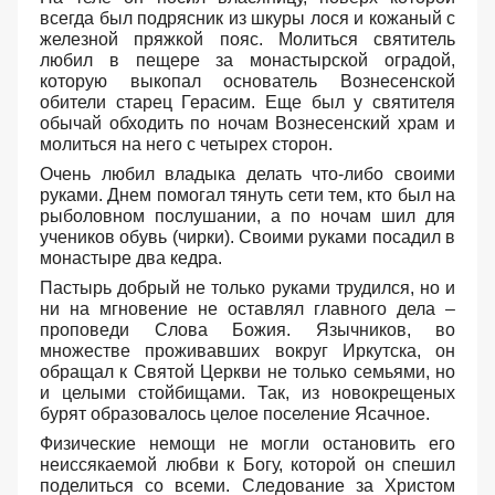
всегда был подрясник из шкуры лося и кожаный с
железной пряжкой пояс. Молиться святитель
любил в пещере за монастырской оградой,
которую выкопал основатель Вознесенской
обители старец Герасим. Еще был у святителя
обычай обходить по ночам Вознесенский храм и
молиться на него с четырех сторон.
Очень любил владыка делать что-либо своими
руками. Днем помогал тянуть сети тем, кто был на
рыболовном послушании, а по ночам шил для
учеников обувь (чирки). Своими руками посадил в
монастыре два кедра.
Пастырь добрый не только руками трудился, но и
ни на мгновение не оставлял главного дела –
проповеди Слова Божия. Язычников, во
множестве проживавших вокруг Иркутска, он
обращал к Святой Церкви не только семьями, но
и целыми стойбищами. Так, из новокрещеных
бурят образовалось целое поселение Ясачное.
Физические немощи не могли остановить его
неиссякаемой любви к Богу, которой он спешил
поделиться со всеми. Следование за Христом