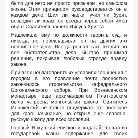
было для него не просто призывом, но смыслом
жизни. Этим принципом руководствовался он в
каждом деле. Шил ли чарки, учил ли бурят,
возводил ли храм, он всегда перед собой имел
образ Спасителя нашего Иисуса Христа.
Надлежало ему по должности творить суд, и
никогда не перекладывал он на других это
неприятное дело. Всегда решал сам, входил во
все обстоятельства дела, быстро принимал
решения, покрывая любовью строгую правду
закона.
При всех неблагоприятных условиях сообщения с
городом в его правление почти полностью
закончилось строительство кафедрального
Богоявленского собора. При Вознесенском
монастыре еще архимандритом Платковским
была устроена монгольская школа. Святитель
Иннокентий не только поддержал это полезное
для края начинание, но открыл еще славяно-
русскую школу для всех сословий.
Первый Иркутский епископ исходатайствовал из
государевой казны содержание для своих