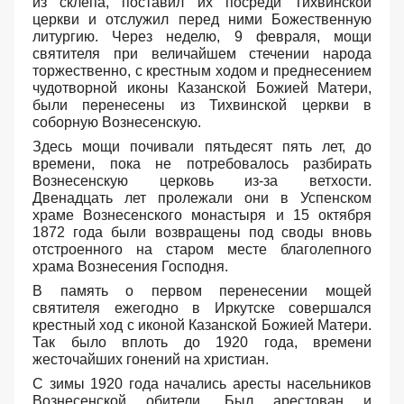
из склепа, поставил их посреди Тихвинской
церкви и отслужил перед ними Божественную
литургию. Через неделю, 9 февраля, мощи
святителя при величайшем стечении народа
торжественно, с крестным ходом и преднесением
чудотворной иконы Казанской Божией Матери,
были перенесены из Тихвинской церкви в
соборную Вознесенскую.
Здесь мощи почивали пятьдесят пять лет, до
времени, пока не потребовалось разбирать
Вознесенскую церковь из-за ветхости.
Двенадцать лет пролежали они в Успенском
храме Вознесенского монастыря и 15 октября
1872 года были возвращены под своды вновь
отстроенного на старом месте благолепного
храма Вознесения Господня.
В память о первом перенесении мощей
святителя ежегодно в Иркутске совершался
крестный ход с иконой Казанской Божией Матери.
Так было вплоть до 1920 года, времени
жесточайших гонений на христиан.
С зимы 1920 года начались аресты насельников
Вознесенской обители. Был арестован и