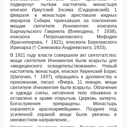
подвергнут пыткам настоятель монастыря
епископ Иркутский Зосима (Сидоровский). 1
февраля в монастыре арестовали видных
иерархов Сибири, приехавших на поклонение
мощам святителя Иннокентия: епископа
Барнаульского Гавриила (Воеводина, † 1938),
епископа Петропавловского Мефодия
(Красноперова, † 1921), епископа Березовского
Иринарха († Синеокова-Андреевского, 1933).
В 1921 году власти совершили акт святотатства:
мощи святителя Иннокентия были вскрыты для
«медицинского освидетельствования». Новый
настоятель монастыря, епископ Киренский Борис
(Шипучин, † 1937), обращаясь к духовенству и
прихожанам, писал: «Вчера, 11 января, мощи
святителя Иннокентия были вскрыты. Облачение
и одежда сняты, нетленное тело обнажено и
оставлено в храме открытым. Церковь заперта.
Богослужения прекращены. Монастырь
охраняется красноармейцами». Позднее под
усиленной охраной мощи были увезены в
неизвестном направлении...