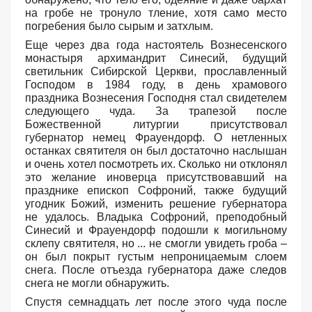
на гробе не тронуло тление, хотя само место
погребения было сырым и затхлым.
Еще через два года настоятель Вознесенского
монастыря архимандрит Синесий, будущий
светильник Сибирской Церкви, прославленный
Господом в 1984 году, в день храмового
праздника Вознесения Господня стал свидетелем
следующего чуда. За трапезой после
Божественной литургии присутствовал
губернатор немец Фрауендорф. О нетленных
останках святителя он был достаточно наслышан
и очень хотел посмотреть их. Сколько ни отклонял
это желание иноверца присутствовавший на
празднике епископ Софроний, также будущий
угодник Божий, изменить решение губернатора
не удалось. Владыка Софроний, преподобный
Синесий и Фрауендорф подошли к могильному
склепу святителя, но ... не смогли увидеть гроба –
он был покрыт густым непроницаемым слоем
снега. После отъезда губернатора даже следов
снега не могли обнаружить.
Спустя семнадцать лет после этого чуда после