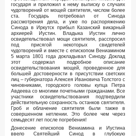
государя и приложил к нему выписку о случаях
чудотворений от мощей святителя, числом более
ста. Государь потребовал от Синода
рассмотрения дела, и уже по распоряжению
Синода в Иркутск прибыл Казанский викарный
архиерей Иустин. Владыка Иустин лично
освидетельствовал мощи святителя, расспросил
под присягой некоторых свидетелей
чудотворений и вместе с епископом Вениамином
5 марта 1801 года докладывал Синоду. Доклад
этот содержал подробное описание
освидетельствования мощей, проведенное для
большей достоверности в присутствии светских
лиц – губернатора Алексея Ивановича Толстого с
чиновниками, городского головы купца Петра
Авдеева со многими почетными гражданами. Все
участники освидетельствования подтвердили
действительную сохранность останков святителя.
Гроб и облачение святителя были также в
совершенном нетлении. Это более чем через
семьдесят лет после погребения!
Донесение епископов Вениамина и Иустина
ввело Святейший Синод в глубокую