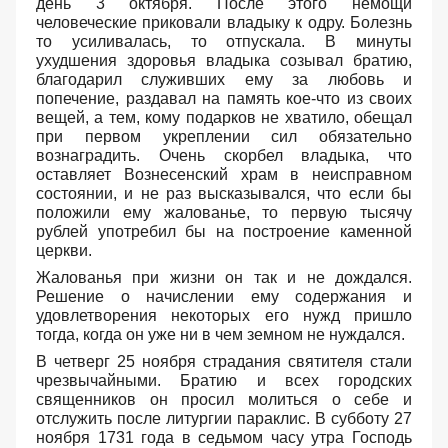
день 3 октября. После этого немощи
человеческие приковали владыку к одру. Болезнь
то усиливалась, то отпускала. В минуты
ухудшения здоровья владыка созывал братию,
благодарил служивших ему за любовь и
попечение, раздавал на память кое-что из своих
вещей, а тем, кому подарков не хватило, обещал
при первом укреплении сил обязательно
вознаградить. Очень скорбел владыка, что
оставляет Вознесенский храм в неисправном
состоянии, и не раз высказывался, что если бы
положили ему жалованье, то первую тысячу
рублей употребил бы на построение каменной
церкви.
Жалованья при жизни он так и не дождался.
Решение о начислении ему содержания и
удовлетворения некоторых его нужд пришло
тогда, когда он уже ни в чем земном не нуждался.
В четверг 25 ноября страдания святителя стали
чрезвычайными. Братию и всех городских
священников он просил молиться о себе и
отслужить после литургии параклис. В субботу 27
ноября 1731 года в седьмом часу утра Господь