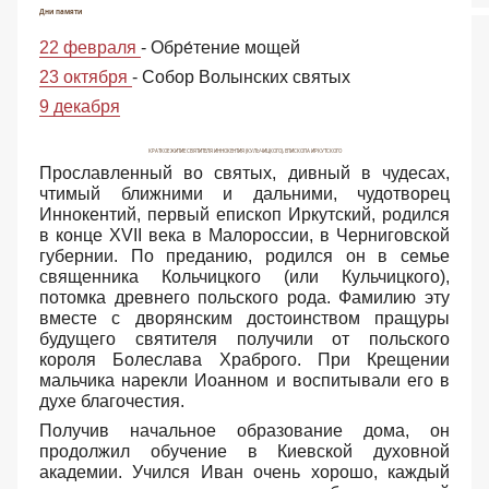
Дни памяти
22 февраля
- Обре́тение мощей
23 октября
- Собор Волынских святых
9 декабря
КРАТКОЕ ЖИТИЕ СВЯТИТЕЛЯ ИННОКЕНТИЯ (КУЛЬЧИЦКОГО), ЕПИСКОПА ИРКУТСКОГО
Прославленный во святых, дивный в чудесах,
чтимый ближними и дальними, чудотворец
Иннокентий, первый епископ Иркутский, родился
в конце XVII века в Малороссии, в Черниговской
губернии. По преданию, родился он в семье
священника Кольчицкого (или Кульчицкого),
потомка древнего польского рода. Фамилию эту
вместе с дворянским достоинством пращуры
будущего святителя получили от польского
короля Болеслава Храброго. При Крещении
мальчика нарекли Иоанном и воспитывали его в
духе благочестия.
Получив начальное образование дома, он
продолжил обучение в Киевской духовной
академии. Учился Иван очень хорошо, каждый