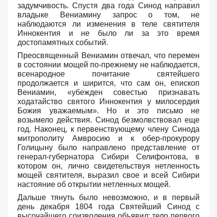
задумчивость. Спустя два года Синод направил
владыке Вениамину запрос о том, не
наблюдаются ли изменения в теле святителя
Иннокентия и не было ли за это время
достопамятных событий.
Преосвященный Вениамин отвечал, что перемен
в состоянии мощей по-прежнему не наблюдается,
всенародное почитание святейшего
продолжается и ширится, что сам он, епископ
Вениамин, «убежден совестью признавать
ходатайство святого Иннокентия у милосердия
Божия уважаемым». Но и это письмо не
возымело действия. Синод безмолвствовал еще
год. Наконец, к первенствующему члену Синода
митрополиту Амвросию и к обер-прокурору
Голицыну было направлено представление от
генерал-губернатора Сибири Селифонтова, в
котором он, лично свидетельствуя нетленность
мощей святителя, выразил свое и всей Сибири
настояние об открытии нетленных мощей.
Дальше тянуть было невозможно, и в первый
день декабря 1804 года Святейший Синод с
высочайшего соизволения объявил: тело первого