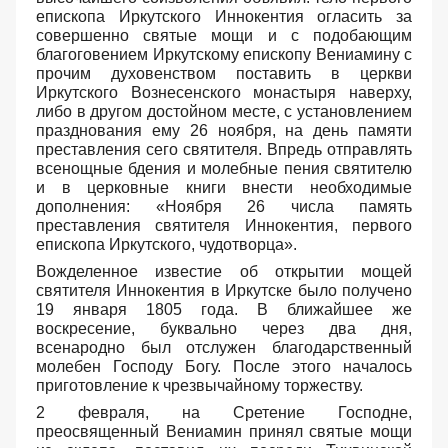
епископа Иркутского Иннокентия огласить за
совершенно святые мощи и с подобающим
благоговением Иркутскому епископу Вениамину с
прочим духовенством поставить в церкви
Иркутского Вознесенского монастыря наверху,
либо в другом достойном месте, с установлением
празднования ему 26 ноября, на день памяти
преставления сего святителя. Впредь отправлять
всенощные бдения и молебные пения святителю
и в церковные книги внести необходимые
дополнения: «Ноября 26 числа память
преставления святителя Иннокентия, первого
епископа Иркутского, чудотворца».
Вожделенное известие об открытии мощей
святителя Иннокентия в Иркутске было получено
19 января 1805 года. В ближайшее же
воскресение, буквально через два дня,
всенародно был отслужен благодарственный
молебен Господу Богу. После этого началось
приготовление к чрезвычайному торжеству.
2 февраля, на Сретение Господне,
преосвященный Вениамин принял святые мощи