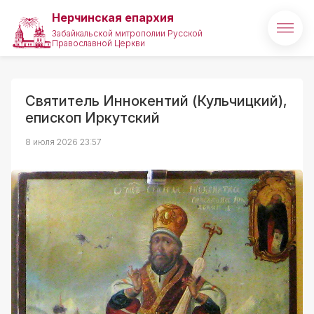
Нерчинская епархия
Забайкальской митрополии Русской
Православной Церкви
Главная
О епархии
Святитель Иннокентий (Кульчицкий),
епископ Иркутский
Архипастырь
8 июля 2026 23:57
Новости
Медиа
Проекты
Святые и святыни
Полезные ссылки