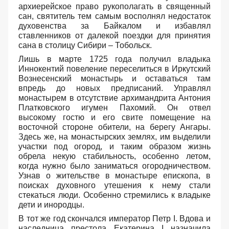
архиерейское право рукополагать в священный
сан, святитель тем самым восполнял недостаток
духовенства за Байкалом и избавлял
ставленников от далекой поездки для принятия
сана в столицу Сибири – Тобольск.
Лишь в марте 1725 года получил владыка
Иннокентий повеление переселиться в Иркутский
Вознесенский монастырь и оставаться там
впредь до новых предписаний. Управлял
монастырем в отсутствие архимандрита Антония
Платковского игумен Пахомий. Он отвел
высокому гостю и его свите помещение на
восточной стороне обители, на берегу Ангары.
Здесь же, на монастырских землях, им выделили
участки под огород, и таким образом жизнь
обрела некую стабильность, особенно летом,
когда нужно было заниматься огородничеством.
Узнав о жительстве в монастыре епископа, в
поисках духовного утешения к нему стали
стекаться люди. Особенно стремились к владыке
дети и инородцы.
В тот же год скончался император Петр I. Вдова и
наследница престола Екатерина I назначила