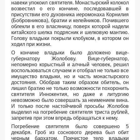
навеки упокоил святителя. Монастырский колокол
возвестил о его кончине, последовавшей в
присутствии его духовника иеромонаха Корнилия
(Бобровникова), братии и келейников. Почившего
облекли в его власяницу, поверх которой надели
китайского шелка подрясник и шелковую мантию.
Голову владыки покрыли клобуком, в котором он
ходил при жизни.
О кончине владыки было доложено вице-
губернатору Жолобову. Вице-губернатор,
непомерно корыстный и алчный человек, решил
воспользоваться случаем и отобрал не только все
имущество владыки, но и часть монастырского
достояния. Обобрав таким образом обитель, он
лишил братию не только возможности похоронить
святителя Иннокентия, но даже и литургию
невозможно было совершать за неимением вина.
И только после настойчивой просьбы Жолобов
выделил на погребение святителя триста рублей,
запретив при этом впредь обращаться к нему.
Погребение святителя было совершено 5
декабря. Гроб из соснового дерева был обит
черным бархатом. Пречистое тело владыки