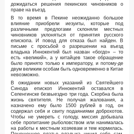
дожидаться решения пекинских чиновников о
праве на въезд.
В то время в Пекине неожиданно большое
влияние приобрели иезуиты, которые под
различными предлогами склоняли местных
чиновников уклоняться от принятия русского
епископа. И повод для отказа был найден. В
письме с просьбой о разрешении на въезд
владыка Иннокентий был назван «богдо» – то
есть «великий», а у китайцев такое обращение
было принято только к императору, и потому-де
двум великим особам быть одновременно в Китае
невозможно.
В ожидании новых указаний из Святейшего
Синода епископ Иннокентий оставался в
Селенгинске безвыездно три года. Скорбна была
жизнь святителя. Не получая жалования, а
назначено ему было 1500 рублей в год, он
содержал себя и свиту подаяниями доброхотов.
Чтобы не умереть с голоду, миссия добывала
себе пропитание рыболовством или нанималась
на работы к местным хозяевам и тем кормилась.
Поношенное платье владыка чинил себе сам.