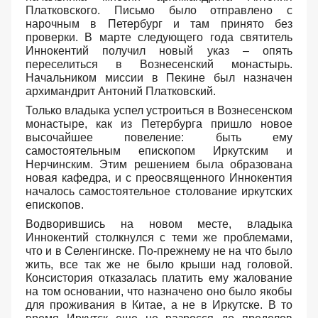
Платковского. Письмо было отправлено с
нарочным в Петербург и там принято без
проверки. В марте следующего года святитель
Иннокентий получил новый указ – опять
переселиться в Вознесенский монастырь.
Начальником миссии в Пекине был назначен
архимандрит Антоний Платковский.
Только владыка успел устроиться в Вознесенском
монастыре, как из Петербурга пришло новое
высочайшее повеление: быть ему
самостоятельным епископом Иркутским и
Нерчинским. Этим решением была образована
новая кафедра, и с преосвященного Иннокентия
началось самостоятельное столование иркутских
епископов.
Водворившись на новом месте, владыка
Иннокентий столкнулся с теми же проблемами,
что и в Селенгинске. По-прежнему не на что было
жить, все так же не было крыши над головой.
Консистория отказалась платить ему жалование
на том основании, что назначено оно было якобы
для проживания в Китае, а не в Иркутске. В то