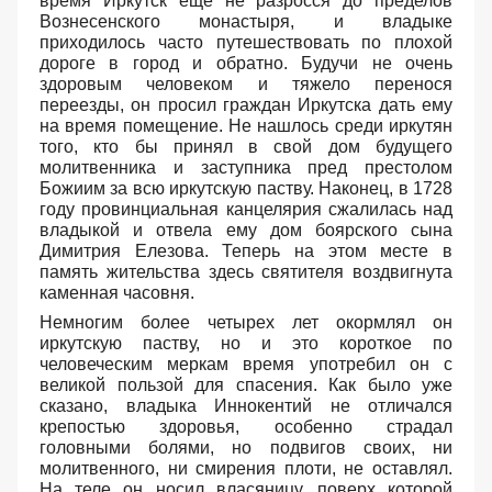
время Иркутск еще не разросся до пределов
Вознесенского монастыря, и владыке
приходилось часто путешествовать по плохой
дороге в город и обратно. Будучи не очень
здоровым человеком и тяжело перенося
переезды, он просил граждан Иркутска дать ему
на время помещение. Не нашлось среди иркутян
того, кто бы принял в свой дом будущего
молитвенника и заступника пред престолом
Божиим за всю иркутскую паству. Наконец, в 1728
году провинциальная канцелярия сжалилась над
владыкой и отвела ему дом боярского сына
Димитрия Елезова. Теперь на этом месте в
память жительства здесь святителя воздвигнута
каменная часовня.
Немногим более четырех лет окормлял он
иркутскую паству, но и это короткое по
человеческим меркам время употребил он с
великой пользой для спасения. Как было уже
сказано, владыка Иннокентий не отличался
крепостью здоровья, особенно страдал
головными болями, но подвигов своих, ни
молитвенного, ни смирения плоти, не оставлял.
На теле он носил власяницу, поверх которой