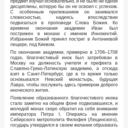
предмет изучал основательно, и не было ни одной
дисциплины, которую бы он не освоил с успехом.
С особенным прилежанием он занимался
словесностью, надеясь впоследствии
подвизаться в проповеди Слова Божия. Ко
времени окончания академии Иван был
пострижен в монахи с именем Иннокентий.
Избранник Божий принял постриг в Антониевой
пещере, под Киевом.
По окончании академии, примерно в 1706–1708
годах, благочестивый инок был затребован в
Москву на должность учителя и префекта в
Славяно-Греко-Латинскую академию, а отсюда
взят в Санкт-Петербург, где в то время только
основывался Невский монастырь, будущая
Лавра, чтобы послужить здесь примером доброго
иноческого жития.
Появление образованного благочестивого инока
стало заметно на общем фоне подвизавшихся, и
молодой монах скоро обратил на себя внимание
императора Петра I. Опираясь на мнение
Сибирского митрополита Филофея (Лещинского),
государь утвердился в своем желании образовать