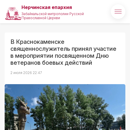
Нерчинская епархия
Забайкальской митрополии Русской
Православной Церкви
Главная
О епархии
В Краснокаменске
священнослужитель принял участие
Архипастырь
в мероприятии посвященном Дню
ветеранов боевых действий
Новости
2 июля 2026 22:47
Медиа
Проекты
Святые и святыни
Полезные ссылки