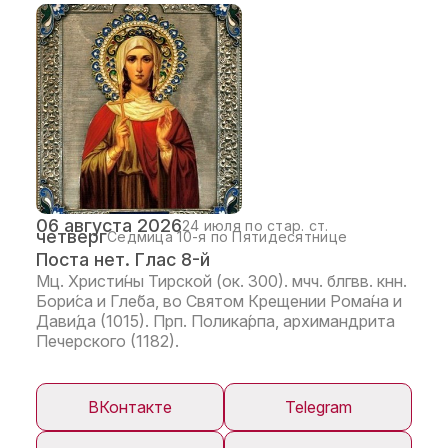
06 августа 2026
24 июля по стар. ст.
четверг
Седмица 10-я по Пятидесятнице
Поста нет. Глас 8-й
Мц. Христи́ны Тирской (ок. 300). мчч. блгвв. кнн.
Бори́са и Гле́ба, во Святом Крещении Рома́на и
Дави́да (1015). Прп. Полика́рпа, архимандрита
Печерского (1182).
ВКонтакте
Telegram