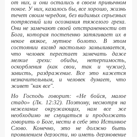
от них, и они остались в своем привычном
покое. У них, казалось бы, все хорошо, жизнь
течет своим чередом, без видимых серьезных
потрясений или осознания тяжелого греха.
Они не замечают своей отстраненности от
Бога, которая постепенно затягивает их в
некое вязкое, мутное болото. В этом
состоянии взгляд настолько замыливается,
что человек перестает замечать даже
мелкие грехи: обиды, нетерпимость,
оскорбления (как свои, так и чужие),
зависть, раздражение. Все это кажется
незначительным, и человек думает, что
живет "как все".
Но Господь говорит: «Не бойся, малое
стадо» (Лк. 12:32). Поэтому, несмотря на
нежелание окружающих, нам все же
необходимо не смущаться и продолжать
говорить о Боге, нести в себе это Истинное
Слово. Конечно, это не должно быть
проявлением дерзости, но иметь дерзновение