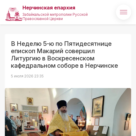
Нерчинская епархия
Забайкальской митрополии Русской
Православной Церкви
Главная
О епархии
В Неделю 5-ю по Пятидесятнице
епископ Макарий совершил
Архипастырь
Литургию в Воскресенском
кафедральном соборе в Нерчинске
Новости
5 июля 2026 23:35
Медиа
Проекты
Святые и святыни
Полезные ссылки