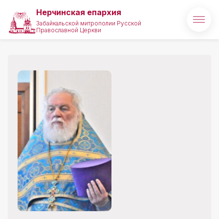
Нерчинская епархия
Забайкальской митрополии Русской
Православной Церкви
Главная
О епархии
Архипастырь
Новости
Медиа
Проекты
Святые и святыни
Полезные ссылки