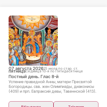
07 августа 2026
25 июля по стар. ст.
пятница
Седмица 10-я по Пятидесятнице
Постный день. Глас 8-й
Успение праведной Анны, матери Пресвятой
Богородицы. свв. жен Олимпиа́ды, диаконисы
(409) и прп. Евпракси́и девы, Тавеннской (413).